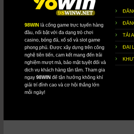
ĐĂN
ĐĂN
98WIN
là cổng game trực tuyến hàng
đầu, nổi bật với đa dạng trò chơi
TẢI 
casino, bóng đá, xổ số và slot game
ĐẠI 
phong phú. Được xây dựng trên công
nghệ tiên tiến, cam kết mang đến trải
KHU
nghiệm mượt mà, bảo mật tuyệt đối và
dịch vụ khách hàng tận tâm. Tham gia
ngay
98WIN
để tận hưởng không khí
giải trí đỉnh cao và cơ hội thắng lớn
mỗi ngày!