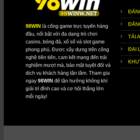
liên tục, đi kèm nhiều góc quay giúp người chơi dễ p
ĐĂN
Ngoài cược thắng thua cơ bản, AOG còn có các kèo 
thưởng thay đổi linh hoạt theo từng cửa tạo nhiều c
ĐĂN
98WIN
là cổng game trực tuyến hàng
đầu, nổi bật với đa dạng trò chơi
TẢI 
casino, bóng đá, xổ số và slot game
ĐẠI 
phong phú. Được xây dựng trên công
nghệ tiên tiến, cam kết mang đến trải
KHU
nghiệm mượt mà, bảo mật tuyệt đối và
dịch vụ khách hàng tận tâm. Tham gia
ngay
98WIN
để tận hưởng không khí
giải trí đỉnh cao và cơ hội thắng lớn
mỗi ngày!