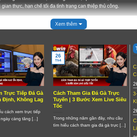
gian thực, hạn chế tối đa tình trạng can thiệp thủ công.
Xem thêm
26
Th4
C
C
2
m Trực Tiếp Đá Gà
Cách Tham Gia Đá Gà Trực
3
 Định, Không Lag
Tuyến | 3 Bước Xem Live Siêu
K
Tốc
2
ểu cách xem trực tiếp
Trong những năm gần đây, nhu cầu
ngày càng tăng [...]
C
tìm hiểu cách tham gia đá gà trực [...]
L