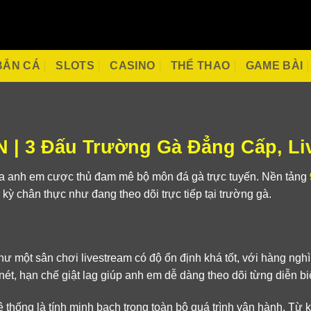
BẮN CÁ
SLOTS
CASINO
THỂ THAO
GAME BÀI
N | 3 Đấu Trường Gà Đẳng Cấp, Li
ủa anh em cược thủ đam mê bộ môn đá gà trực tuyến. Nền tảng
ỳ chân thực như đang theo dõi trực tiếp tại trường gà.
 một sân chơi livestream có độ ổn định khá tốt, với hàng nghìn
t, hạn chế giật lag giúp anh em dễ dàng theo dõi từng diễn bi
 thống là tính minh bạch trong toàn bộ quá trình vận hành. Từ kh