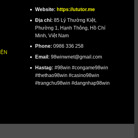
Website:
https://ututor.me
ala biến động theo diễn biến trận đấu. Tỷ lệ trả
Địa chỉ:
85 Lý Thường Kiệt,
Phường 1, Hạnh Thông, Hồ Chí
Minh, Việt Nam
Phone:
0986 336 258
IỆN
Email:
98winwnet@gmail.com
Hastag:
#98win #congame98win
#thethao98win #casino98win
#trangchu98win #dangnhap98win