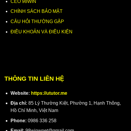
CEO 98WIN
CHÍNH SÁCH BẢO MẬT
CÂU HỎI THƯỜNG GẶP
Liên hệ 98WIN hỗ trợ qua Telegram
ĐIỀU KHOẢN VÀ ĐIỀU KIỆN
Facebook
Kênh Facebook giúp anh em
liên hệ 98WIN
thông qua nền
tảng mạng xã hội phổ biến, thuận tiện cho việc theo dõi
thông tin và gửi tin nhắn hỗ trợ nhanh. Ngoài việc giải đáp
THÔNG TIN LIÊN HỆ
thắc mắc, fanpage còn thường xuyên cập nhật các
chương trình khuyến mãi, sự kiện và thông báo hệ thống.
Website:
https://ututor.me
Ưu điểm của Facebook là tính quen thuộc và dễ sử dụng,
Địa chỉ:
85 Lý Thường Kiệt, Phường 1, Hạnh Thông,
phù hợp với hầu hết anh em người chơi. Khi liên hệ qua
Hồ Chí Minh, Việt Nam
kênh này, anh em có thể vừa theo dõi tin tức vừa gửi yêu
cầu hỗ trợ mà không cần chuyển đổi ứng dụng. Ngoài ra,
Phone:
0986 336 258
các phản hồi từ đội ngũ chăm sóc khách hàng cũng được
Email:
98winwnet@gmail.com