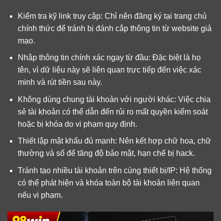
Kiểm tra kỹ link truy cập: Chỉ nên đăng ký tại trang chủ
chính thức để tránh bị đánh cắp thông tin từ website giả
mạo.
Nhập thông tin chính xác ngay từ đầu: Đặc biệt là họ
tên, vì dữ liệu này sẽ liên quan trực tiếp đến việc xác
minh và rút tiền sau này.
Không dùng chung tài khoản với người khác: Việc chia
sẻ tài khoản có thể dẫn đến rủi ro mất quyền kiểm soát
hoặc bị khóa do vi phạm quy định.
Thiết lập mật khẩu đủ mạnh: Nên kết hợp chữ hoa, chữ
thường và số để tăng độ bảo mật, hạn chế bị hack.
Tránh tạo nhiều tài khoản trên cùng thiết bị/IP: Hệ thống
có thể phát hiện và khóa toàn bộ tài khoản liên quan
nếu vi phạm.