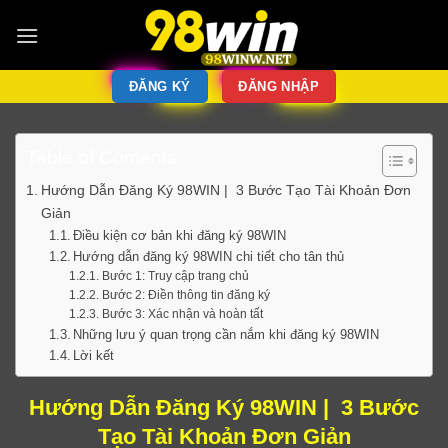
ĐĂNG KÝ
ĐĂNG NHẬP
Table of Contents
Hướng Dẫn Đăng Ký 98WIN | 3 Bước Tạo Tài Khoản Đơn
Giản
Điều kiện cơ bản khi đăng ký 98WIN
Hướng dẫn đăng ký 98WIN chi tiết cho tân thủ
Bước 1: Truy cập trang chủ
Bước 2: Điền thông tin đăng ký
Bước 3: Xác nhận và hoàn tất
Những lưu ý quan trọng cần nắm khi đăng ký 98WIN
Lời kết
Hướng Dẫn Đăng Ký 98WIN | 3 Bước
Tạo Tài Khoản Đơn Giản