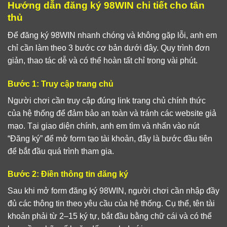
Hướng dẫn đăng ký 98WIN chi tiết cho tân
thủ
Để đăng ký 98WIN nhanh chóng và không gặp lỗi, anh em
chỉ cần làm theo 3 bước cơ bản dưới đây. Quy trình đơn
giản, thao tác dễ và có thể hoàn tất chỉ trong vài phút.
Bước 1: Truy cập trang chủ
Người chơi cần truy cập đúng link trang chủ chính thức
của hệ thống để đảm bảo an toàn và tránh các website giả
mạo. Tại giao diện chính, anh em tìm và nhấn vào nút
“Đăng ký” để mở form tạo tài khoản, đây là bước đầu tiên
để bắt đầu quá trình tham gia.
Bước 2: Điền thông tin đăng ký
Sau khi mở form đăng ký 98WIN, người chơi cần nhập đầy
đủ các thông tin theo yêu cầu của hệ thống. Cụ thể, tên tài
khoản phải từ 2–15 ký tự, bắt đầu bằng chữ cái và có thể