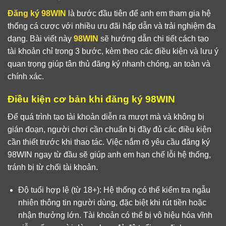
Đăng ký 98WIN
là bước đầu tiên để anh em tham gia hệ
thống cá cược với nhiều ưu đãi hấp dẫn và trải nghiệm đa
dạng. Bài viết này
98WIN
sẽ hướng dẫn chi tiết cách tạo
tài khoản chỉ trong 3 bước, kèm theo các điều kiện và lưu ý
quan trọng giúp tân thủ đăng ký nhanh chóng, an toàn và
chính xác.
Điều kiện cơ bản khi đăng ký 98WIN
Để quá trình tạo tài khoản diễn ra mượt mà và không bị
gián đoạn, người chơi cần chuẩn bị đầy đủ các điều kiện
cần thiết trước khi thao tác. Việc nắm rõ yêu cầu đăng ký
98WIN ngay từ đầu sẽ giúp anh em hạn chế lỗi hệ thống,
tránh bị từ chối tài khoản.
Độ tuổi hợp lệ (từ 18+): Hệ thống có thể kiểm tra ngẫu
nhiên thông tin người dùng, đặc biệt khi rút tiền hoặc
nhận thưởng lớn. Tài khoản có thể bị vô hiệu hóa vĩnh