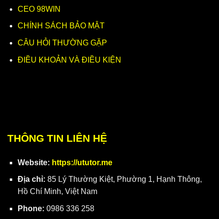
CEO 98WIN
CHÍNH SÁCH BẢO MẬT
CÂU HỎI THƯỜNG GẶP
ĐIỀU KHOẢN VÀ ĐIỀU KIỆN
THÔNG TIN LIÊN HỆ
Website:
https://ututor.me
Địa chỉ:
85 Lý Thường Kiệt, Phường 1, Hạnh Thông,
Hồ Chí Minh, Việt Nam
Phone:
0986 336 258