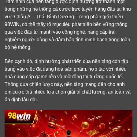
Tầm nhìn của nền tảng được định hướng trở thành một
trong những hệ thống cá cược trực tuyến hàng đầu tại khu
vực Châu Á – Thái Bình Dương. Trong phần giới thiệu
98WIN, có thể thấy rõ mục tiêu phát triển bền vững thông
qua việc đầu tư mạnh vào công nghệ, nâng cấp trải
nghiệm người dùng và đảm bảo tính minh bạch trong toàn
bộ hệ thống.
Bên cạnh đó, định hướng phát triển của nền tảng còn tập
trung vào việc đa dạng hóa sản phẩm, hợp tác với nhiều
nhà cung cấp game lớn và mở rộng thị trường quốc tế.
Thông qua chiến lược này, nền tảng mang đến cho anh
em cược thủ nhiều lựa chọn giải trí chất lượng, an toàn và
ổn định lâu dài.