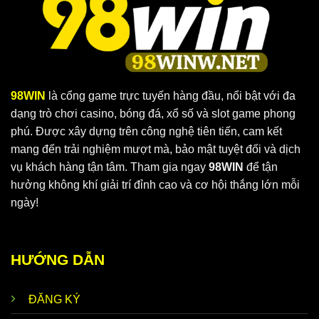
98WIN
là cổng game trực tuyến hàng đầu, nổi bật với đa
dạng trò chơi casino, bóng đá, xổ số và slot game phong
phú. Được xây dựng trên công nghệ tiên tiến, cam kết
mang đến trải nghiệm mượt mà, bảo mật tuyệt đối và dịch
vụ khách hàng tận tâm. Tham gia ngay
98WIN
để tận
hưởng không khí giải trí đỉnh cao và cơ hội thắng lớn mỗi
ngày!
HƯỚNG DẪN
ĐĂNG KÝ