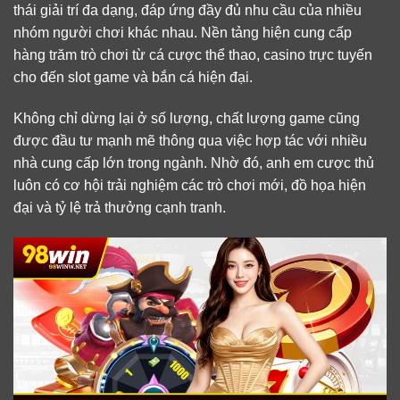
thái giải trí đa dạng, đáp ứng đầy đủ nhu cầu của nhiều
nhóm người chơi khác nhau. Nền tảng hiện cung cấp
hàng trăm trò chơi từ cá cược thể thao, casino trực tuyến
cho đến slot game và bắn cá hiện đại.
Không chỉ dừng lại ở số lượng, chất lượng game cũng
được đầu tư mạnh mẽ thông qua việc hợp tác với nhiều
nhà cung cấp lớn trong ngành. Nhờ đó, anh em cược thủ
luôn có cơ hội trải nghiệm các trò chơi mới, đồ họa hiện
đại và tỷ lệ trả thưởng cạnh tranh.