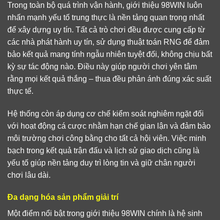
Trong toàn bộ quá trình vận hành, giới thiệu 98WIN luôn
nhấn mạnh yếu tố trung thực là nền tảng quan trọng nhất
để xây dựng uy tín. Tất cả trò chơi đều được cung cấp từ
các nhà phát hành uy tín, sử dụng thuật toán RNG để đảm
bảo kết quả mang tính ngẫu nhiên tuyệt đối, không chịu bất
kỳ sự tác động nào. Điều này giúp người chơi yên tâm
rằng mọi kết quả thắng – thua đều phản ánh đúng xác suất
thực tế.
Hệ thống còn áp dụng cơ chế kiểm soát nghiêm ngặt đối
với hoạt động cá cược nhằm hạn chế gian lận và đảm bảo
môi trường chơi công bằng cho tất cả hội viên. Việc minh
bạch trong kết quả trận đấu và lịch sử giao dịch cũng là
yếu tố giúp nền tảng duy trì lòng tin và giữ chân người
chơi lâu dài.
Đa dạng hóa sản phẩm giải trí
Một điểm nổi bật trong giới thiệu 98WIN chính là hệ sinh