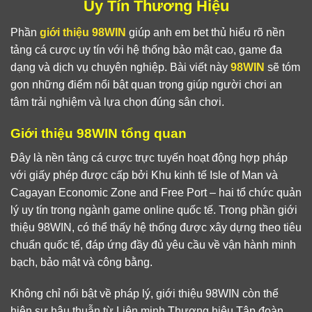
Uy Tín Thương Hiệu
Phần
giới thiệu 98WIN
giúp anh em bet thủ hiểu rõ nền
tảng cá cược uy tín với hệ thống bảo mật cao, game đa
dạng và dịch vụ chuyên nghiệp. Bài viết này
98WIN
sẽ tóm
gọn những điểm nổi bật quan trọng giúp người chơi an
tâm trải nghiệm và lựa chọn đúng sân chơi.
Giới thiệu 98WIN tổng quan
Đây là nền tảng cá cược trực tuyến hoạt động hợp pháp
với giấy phép được cấp bởi Khu kinh tế Isle of Man và
Cagayan Economic Zone and Free Port – hai tổ chức quản
lý uy tín trong ngành game online quốc tế. Trong phần giới
thiệu 98WIN, có thể thấy hệ thống được xây dựng theo tiêu
chuẩn quốc tế, đáp ứng đầy đủ yêu cầu về vận hành minh
bạch, bảo mật và công bằng.
Không chỉ nổi bật về pháp lý, giới thiệu 98WIN còn thể
hiện sự hậu thuẫn từ Liên minh Thương hiệu Tập đoàn