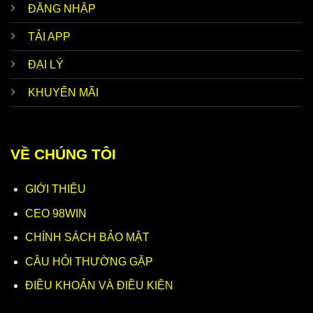
ĐĂNG NHẬP
TẢI APP
ĐẠI LÝ
KHUYẾN MÃI
VỀ CHÚNG TÔI
GIỚI THIỆU
CEO 98WIN
CHÍNH SÁCH BẢO MẬT
CÂU HỎI THƯỜNG GẶP
ĐIỀU KHOẢN VÀ ĐIỀU KIỆN