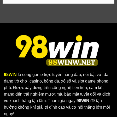
theo dàn cược.
mục
Tỷ lệ trả thưởng của GW xổ số dao động từ 1 ăn 80 đến 1
ăn 99, tùy theo mức độ rủi ro của từng kèo. Ưu điểm lớn
của nhà cung cấp này tại xổ số 98WIN là tốc độ xử lý lệnh
nhanh, kết quả cập nhật liên tục giúp anh em dễ dàng theo
dõi và điều chỉnh chiến thuật vào tiền.
Thế mạnh nổi bật của xổ số 98WIN so với
các nền tảng khác
Xổ số 98WIN
nổi bật nhờ hội tụ nhiều ưu điểm vượt trội,
giúp bet thủ dễ dàng vào kèo và tối ưu lợi nhuận khi tham
98WIN
là cổng game trực tuyến hàng đầu, nổi bật với đa
gia. Dưới đây là những thế mạnh giúp hệ thống vượt trội
dạng trò chơi casino, bóng đá, xổ số và slot game phong
hơn so với nhiều nền tảng khác:
phú. Được xây dựng trên công nghệ tiên tiến, cam kết
mang đến trải nghiệm mượt mà, bảo mật tuyệt đối và dịch
Tích hợp nhiều nhà cung cấp lớn: Mỗi nhà cung cấp có
vụ khách hàng tận tâm. Tham gia ngay
98WIN
để tận
lịch quay riêng, giúp anh em có thể soi cầu và vào kèo liên
hưởng không khí giải trí đỉnh cao và cơ hội thắng lớn mỗi
tục trong ngày, không bị giới hạn khung giờ.
ngày!