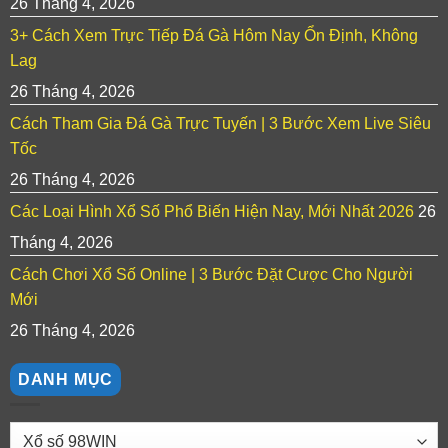
26 Tháng 4, 2026
3+ Cách Xem Trực Tiếp Đá Gà Hôm Nay Ổn Định, Không
Lag
26 Tháng 4, 2026
Cách Tham Gia Đá Gà Trực Tuyến | 3 Bước Xem Live Siêu
Tốc
26 Tháng 4, 2026
Các Loại Hình Xổ Số Phổ Biến Hiện Nay, Mới Nhất 2026
26
Tháng 4, 2026
TP xổ số có nhiều kỳ quay trong ngày
Cách Chơi Xổ Số Online | 3 Bước Đặt Cược Cho Người
Mới
GW xổ số
26 Tháng 4, 2026
GW xổ số được nhiều bet thủ lựa chọn nhờ hệ thống kèo
đa dạng, từ lô đề truyền thống đến các kèo tổng hợp như
DANH MỤC
bao lô, đánh dàn và kèo theo chu kỳ số. Nhà cung cấp này
phù hợp anh em thích chiến thuật dài hơi và quản lý vốn
Danh