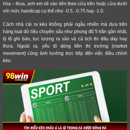
hòa – thua, anh em sẽ vào tiền theo cửa trên hoặc cửa dưới
với mức handicap cụ thể như -0.5, -0.75 hay -1.0.
Cách nhà cái ra kèo không phải ngẫu nhiên mà dựa trên
hàng loạt dữ liệu chuyên sâu như phong độ 5 trận gần nhất,
tỷ lệ ghi bàn, lực lượng ra sân và cả lịch thi đấu dày hay
thưa. Ngoài ra, yếu tố dòng tiền thị trường (market
movement) cũng ảnh hưởng trực tiếp đến việc điều chỉnh
kèo.