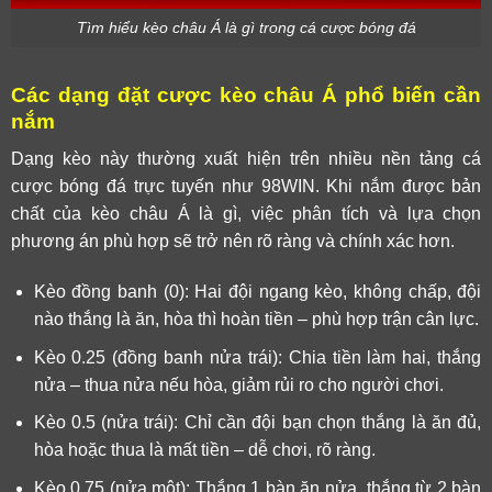
Tìm hiểu kèo châu Á là gì trong cá cược bóng đá
Các dạng đặt cược kèo châu Á phổ biến cần
nắm
Dạng kèo này thường xuất hiện trên nhiều nền tảng cá
cược bóng đá trực tuyến như 98WIN. Khi nắm được bản
chất của kèo châu Á là gì, việc phân tích và lựa chọn
phương án phù hợp sẽ trở nên rõ ràng và chính xác hơn.
Kèo đồng banh (0): Hai đội ngang kèo, không chấp, đội
nào thắng là ăn, hòa thì hoàn tiền – phù hợp trận cân lực.
Kèo 0.25 (đồng banh nửa trái): Chia tiền làm hai, thắng
nửa – thua nửa nếu hòa, giảm rủi ro cho người chơi.
Kèo 0.5 (nửa trái): Chỉ cần đội bạn chọn thắng là ăn đủ,
hòa hoặc thua là mất tiền – dễ chơi, rõ ràng.
Kèo 0.75 (nửa một): Thắng 1 bàn ăn nửa, thắng từ 2 bàn