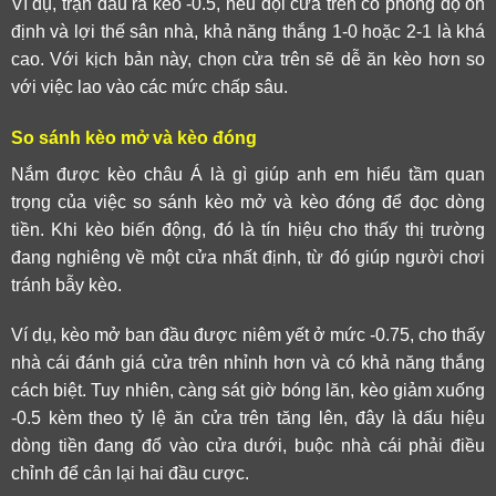
Ví dụ, trận đấu ra kèo -0.5, nếu đội cửa trên có phong độ ổn
định và lợi thế sân nhà, khả năng thắng 1-0 hoặc 2-1 là khá
cao. Với kịch bản này, chọn cửa trên sẽ dễ ăn kèo hơn so
với việc lao vào các mức chấp sâu.
So sánh kèo mở và kèo đóng
Nắm được kèo châu Á là gì giúp anh em hiểu tầm quan
trọng của việc so sánh kèo mở và kèo đóng để đọc dòng
tiền. Khi kèo biến động, đó là tín hiệu cho thấy thị trường
đang nghiêng về một cửa nhất định, từ đó giúp người chơi
tránh bẫy kèo.
Ví dụ, kèo mở ban đầu được niêm yết ở mức -0.75, cho thấy
nhà cái đánh giá cửa trên nhỉnh hơn và có khả năng thắng
cách biệt. Tuy nhiên, càng sát giờ bóng lăn, kèo giảm xuống
-0.5 kèm theo tỷ lệ ăn cửa trên tăng lên, đây là dấu hiệu
dòng tiền đang đổ vào cửa dưới, buộc nhà cái phải điều
chỉnh để cân lại hai đầu cược.