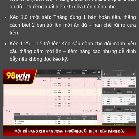
ăn đủ – thường xuất hiện khi cửa trên nhỉnh nhẹ.
Kèo 1.0 (một trái): Thắng đúng 1 bàn hoàn tiền, thắng
cách biệt 2 bàn trở lên mới ăn đủ – hạn chế rủi ro cửa
trên.
Kèo 1.25 – 1.5 trở lên: Kèo sâu dành cho đội mạnh, yêu
cầu thắng đậm mới ăn – tiềm năng cao nhưng dễ dính
bẫy nếu không đọc kèo kỹ.