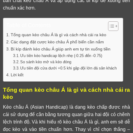
bản chất kèo châu Á và áp dụng các bí kíp để xuống tiền
chuẩn xác hơn.
Table of Contents
Tổng quan kèo châu Á là gì và cách nhà cái ra kèo
Các dạng đặt cược kèo châu Á phổ biến cần nắm
Bí kíp đánh kèo châu Á giúp anh em tự tin xuống tiền
Ưu tiên kèo handicap lệch nhẹ (-0.25 đến -0.75)
So sánh kèo mở và kèo đóng
Ưu tiên đội cửa dưới +0.5 khi gặp đội lớn đá sân khách
Lời kết
Tổng quan kèo châu Á là gì và cách nhà cái ra
kèo
Kèo châu Á (Asian Handicap) là dạng kèo chấp được nhà
cái sử dụng để cân bằng tương quan giữa hai đội có chênh
lệch trình độ. Và khi hiểu rõ kèo châu Á là gì, anh em sẽ dễ
đọc kèo và vào tiền chuẩn hơn. Thay vì chỉ chọn thắng –