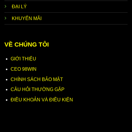
ĐẠI LÝ
KHUYẾN MÃI
VỀ CHÚNG TÔI
GIỚI THIỆU
CEO 98WIN
CHÍNH SÁCH BẢO MẬT
CÂU HỎI THƯỜNG GẶP
ĐIỀU KHOẢN VÀ ĐIỀU KIỆN