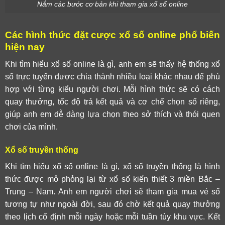
Nắm các bước cơ bản khi tham gia xổ số online
Các hình thức đặt cược xổ số online phổ biến
hiện nay
Khi tìm hiểu xổ số online là gì, anh em sẽ thấy hệ thống xổ
số trực tuyến được chia thành nhiều loại khác nhau để phù
hợp với từng kiểu người chơi. Mỗi hình thức sẽ có cách
quay thưởng, tốc độ trả kết quả và cơ chế chọn số riêng,
giúp anh em dễ dàng lựa chọn theo sở thích và thói quen
chơi của mình.
Xổ số truyền thống
Khi tìm hiểu xổ số online là gì, xổ số truyền thống là hình
thức được mô phỏng lại từ xổ số kiến thiết 3 miền Bắc –
Trung – Nam. Anh em người chơi sẽ tham gia mua vé số
tương tự như ngoài đời, sau đó chờ kết quả quay thưởng
theo lịch cố định mỗi ngày hoặc mỗi tuần tùy khu vực. Kết