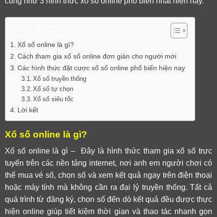
cũng như 3 hình thức xổ số online phổ biến nhất hiện nay.
Table of Contents
Xổ số online là gì?
Cách tham gia xổ số online đơn giản cho người mới
Các hình thức đặt cược xổ số online phổ biến hiện nay
Xổ số truyền thống
Xổ số tự chọn
Xổ số siêu tốc
Lời kết
Xổ số online là gì?
Xổ số online là gì – Đây là hình thức tham gia xổ số trực
tuyến trên các nền tảng internet, nơi anh em người chơi có
thể mua vé số, chọn số và xem kết quả ngay trên điện thoại
hoặc máy tính mà không cần ra đại lý truyền thống. Tất cả
quá trình từ đăng ký, chọn số đến dò kết quả đều được thực
hiện online giúp tiết kiệm thời gian và thao tác nhanh gọn